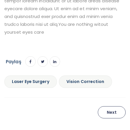
tempor loream incididunt or ut labore areas disease
eyecare dolore aliqua. Ut enim ad et minim veniam,
and quisnostrud exer produr enim ad minim venia
trudco laboris nisi ut aliq.You are nothing witout
yourset eyes care
Paylaş
Laser Eye Surgery
Vision Correction
Yazı
Next
gezinmesi